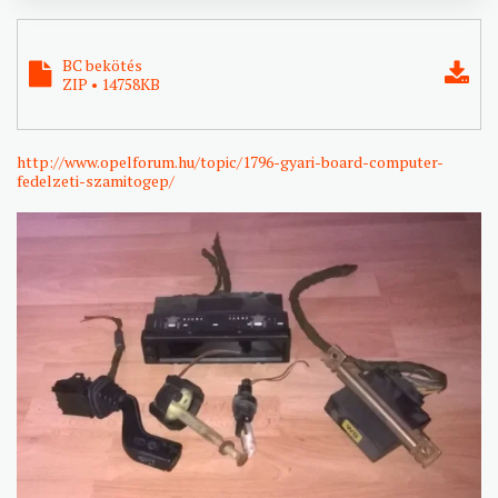
BC bekötés
ZIP • 14758KB
http://www.opelforum.hu/topic/1796-gyari-board-computer-
fedelzeti-szamitogep/