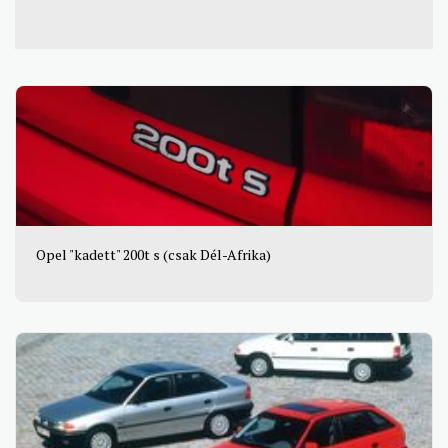
Opel "kadett" 200t s (csak Dél-Afrika)