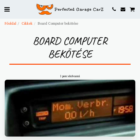
Perfected Garage CarZ
Főoldal
Cikkek
Board Computer bekötése
BOARD COMPUTER
BEKÖTÉSE
1 perc elolvasni