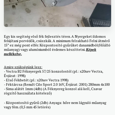
Egy kis segítség első fék fejlesztés téren. A Nyergeket ildomos
felújítani porvédők, csúszkák. A minimum felrakható Felni átmérő
15” ez még pont elfér. Központosító gyűrűket danamidból(Hőálló
műanyag) vagy alumíniumból érdemes készíttetni.
Képek
mellékelve,
Amire szükségünk lesz:
- Vectra B2 Féknyergek 57/25 konzolostól (pl.: x20xev Vectra,
Évjárat: 1998)
- Első Fékbetét (pl.: x20xev Vectra 1998)
- Féktárcsa (Renult Cilo Sport 2.0 16V, Évjárat: 2001) 280mm 4x100
- Sima alátét 1mm (4db) (A Féknyereg konzol alá kell, Csavar
rögzítő használata kötelező)
- Központosító gyűrű (2db) Anyaga: hőre nem lágyuló műanyag
vagy fém. (0,5 mm 45 letörés)