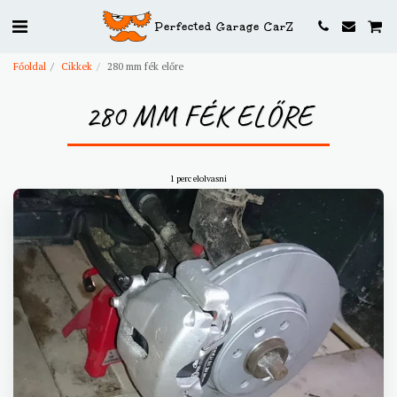
Perfected Garage CarZ
Főoldal
Cikkek
280 mm fék előre
280 MM FÉK ELŐRE
1 perc elolvasni