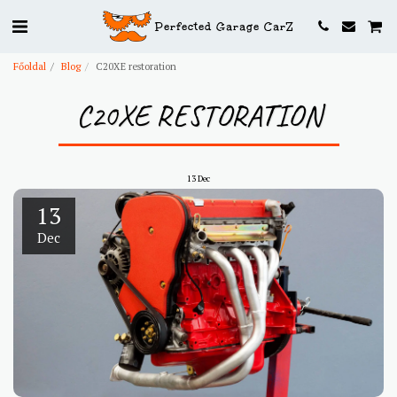
Perfected Garage CarZ
Főoldal
Blog
C20XE restoration
C20XE RESTORATION
13
Dec
13
Dec