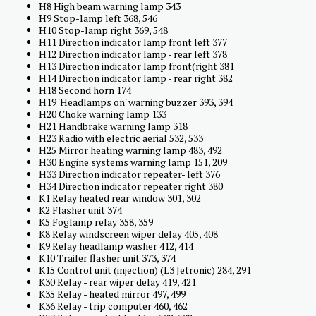
H8 High beam warning lamp 343
H9 Stop-lamp left 368, 546
H10 Stop-lamp right 369, 548
H11 Direction indicator lamp front left 377
H12 Direction indicator lamp - rear left 378
H13 Direction indicator lamp front(right 381
H14 Direction indicator lamp - rear right 382
H18 Second horn 174
H19 'Headlamps on' warning buzzer 393, 394
H20 Choke warning lamp 133
H21 Handbrake warning lamp 318
H23 Radio with electric aerial 532, 533
H25 Mirror heating warning lamp 483, 492
H30 Engine systems warning lamp 151, 209
H33 Direction indicator repeater- left 376
H34 Direction indicator repeater right 380
K1 Relay heated rear window 301, 302
K2 Flasher unit 374
K5 Foglamp relay 358, 359
K8 Relay windscreen wiper delay 405, 408
K9 Relay headlamp washer 412, 414
K10 Trailer flasher unit 373, 374
K15 Control unit (injection) (L3 Jetronic) 284, 291
K30 Relay - rear wiper delay 419, 421
K35 Relay - heated mirror 497, 499
K36 Relay - trip computer 460, 462