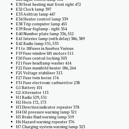
E30 Seat heating mat front right 472
E32 Clock lamp 397
E33 Ashtray lamp 447
E34 Heater control lamp 339
E38 Trip computer lamp 455
E39 Rear foglamp - right 354
E40 Number plate lamp 336, 552
E41 Interior lamp (with delay) 386, 389
E42 Radio lamp 531, 533
F1 to 18Fuses in fusebox Various
F19 Fuse window lift motors 511
F20 Fuse central locking 503
F21 Fuse headlamp washer 414
F22 Fuse manifold heater 186, 264
F25 Voltage stabiliser 313
F27 Fuse twin horns 174
F31 Fuse electronic carburettor 238
G1 Battery 101
G2 Alternator 113
H1 Radio 529, 531
H2 Horn 172, 173
H3 Direction indicator repeater 378
H4 Oil pressure warning lamp 321
H5 Brake fluid warning lamp 319
H6 Hazard warning repeater 376
H7 Charging system warning lamp 323