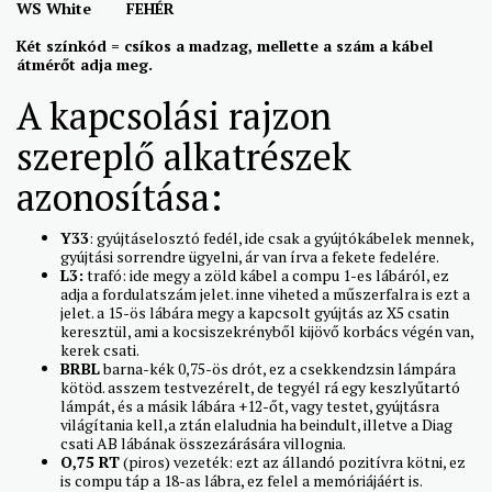
WS White
FEHÉR
Két színkód = csíkos a madzag, mellette a szám a kábel
átmérőt adja meg.
A kapcsolási rajzon
szereplő alkatrészek
azonosítása:
Y33
: gyújtáselosztó fedél, ide csak a gyújtókábelek mennek,
gyújtási sorrendre ügyelni, ár van írva a fekete fedelére.
L3:
trafó: ide megy a zöld kábel a compu 1-es lábáról, ez
adja a fordulatszám jelet. inne viheted a műszerfalra is ezt a
jelet. a 15-ös lábára megy a kapcsolt gyújtás az X5 csatin
keresztül, ami a kocsiszekrényből kijövő korbács végén van,
kerek csati.
BRBL
barna-kék 0,75-ös drót, ez a csekkendzsin lámpára
kötöd. asszem testvezérelt, de tegyél rá egy keszlyűtartó
lámpát, és a másik lábára +12-őt, vagy testet, gyújtásra
világítania kell,a ztán elaludnia ha beindult, illetve a Diag
csati AB lábának összezárására villognia.
O,75 RT
(piros) vezeték: ezt az állandó pozitívra kötni, ez
is compu táp a 18-as lábra, ez felel a memóriájáért is.