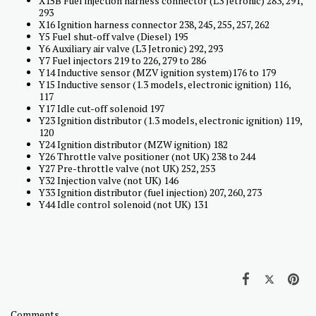
X15B Fuel injection harness connector (L3 Jetronic) 283, 291,
293
X16 Ignition harness connector 238, 245, 255, 257, 262
Y5 Fuel shut-off valve (Diesel) 195
Y6 Auxiliary air valve (L3 Jetronic) 292, 293
Y7 Fuel injectors 219 to 226, 279 to 286
Y14 Inductive sensor (MZV ignition system)176 to 179
Y15 Inductive sensor (1.3 models, electronic ignition) 116,
117
Y17 Idle cut-off solenoid 197
Y23 Ignition distributor (1.3 models, electronic ignition) 119,
120
Y24 Ignition distributor (MZW ignition) 182
Y26 Throttle valve positioner (not UK) 238 to 244
Y27 Pre-throttle valve (not UK) 252, 253
Y32 Injection valve (not UK) 146
Y33 Ignition distributor (fuel injection) 207, 260, 273
Y44 Idle control solenoid (not UK) 131
Comments