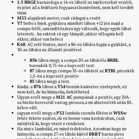
1.5 BRGE
barnasárga a 14-es lábról az injekotorkat vezérli,
és jelet ad a fedélzeti fogyaasztásmérőnek, nem kell tovább
vinni.
M33
alapjárati motor, csak rádugni a csatit
Y7
befecs fejek. gyújtásra mindkét lábon +12 jön majd a
compu felől, ami indítózásra úgy változik, hogy egyik lábat
letesteli... ha raktok rá egy lámpát, akkor villognia kell
ekkor, akkor van befecs
K68
: AC relé fontos, mert a 86-os lábára kapja a gyújtást, a
30-as lábára az állandó pozitívot
85b
lábra megy a compu 20-as lábáróla
BRBL
barnakék 0,75-ön a kapcsolt test.
87
lábra megy compu 35-ös lábáról az
RTBL
piroskék
1,5-ön a kapcsolt pozitív
85
lábra megy a test.
kiadja: a
87b
lábon a
Y34
benzin kaniszter szelepnek, ez
nem kell, de ha hiányolja, bekötheted.
Ugyan erről megy a
M21 AC
pumpának a pozitív, egy 20A-
os biztin keresztül vastag piroson,a mi abiztosíték után BL
kékre vált.
(ugyan erről megy a
P32
lambda szonda fűtése is
WSSw
fehér-fekete szálon, de ez benne vana korbácsban, csak
mérjétek ki, hogy vezet e rendesen.
Ha nincs lambdád, ez mind érdektelen. Azonban hogy ne
hiányolja, a compu 27-es lábán kijövő
BRRT
barna piros