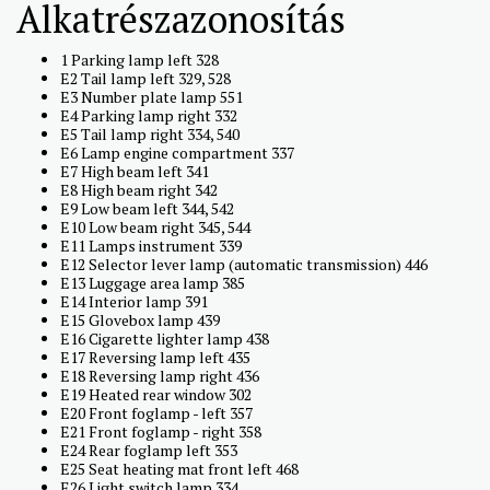
Alkatrészazonosítás
1 Parking lamp left 328
E2 Tail lamp left 329, 528
E3 Number plate lamp 551
E4 Parking lamp right 332
E5 Tail lamp right 334, 540
E6 Lamp engine compartment 337
E7 High beam left 341
E8 High beam right 342
E9 Low beam left 344, 542
E10 Low beam right 345, 544
E11 Lamps instrument 339
E12 Selector lever lamp (automatic transmission) 446
E13 Luggage area lamp 385
E14 Interior lamp 391
E15 Glovebox lamp 439
E16 Cigarette lighter lamp 438
E17 Reversing lamp left 435
E18 Reversing lamp right 436
E19 Heated rear window 302
E20 Front foglamp - left 357
E21 Front foglamp - right 358
E24 Rear foglamp left 353
E25 Seat heating mat front left 468
E26 Light switch lamp 334