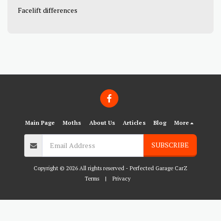
Facelift differences
Main Page
Moths
About Us
Articles
Blog
More
SUBSCRIBE
Copyright © 2026 All rights reserved -
Perfected Garage CarZ
Terms
|
Privacy