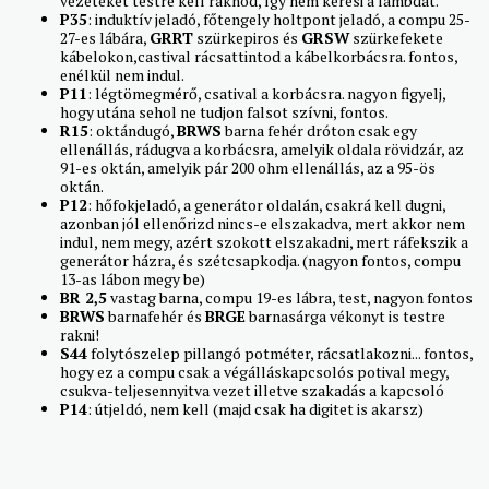
vezetéket testre kell raknod, így nem keresi a lambdát.
P35
: induktív jeladó, főtengely holtpont jeladó, a compu 25-
27-es lábára,
GRRT
szürkepiros és
GRSW
szürkefekete
kábelokon,castival rácsattintod a kábelkorbácsra. fontos,
enélkül nem indul.
P11
: légtömegmérő, csatival a korbácsra. nagyon figyelj,
hogy utána sehol ne tudjon falsot szívni, fontos.
R15
: oktándugó,
BRWS
barna fehér dróton csak egy
ellenállás, rádugva a korbácsra, amelyik oldala rövidzár, az
91-es oktán, amelyik pár 200 ohm ellenállás, az a 95-ös
oktán.
P12
: hőfokjeladó, a generátor oldalán, csakrá kell dugni,
azonban jól ellenőrizd nincs-e elszakadva, mert akkor nem
indul, nem megy, azért szokott elszakadni, mert ráfekszik a
generátor házra, és szétcsapkodja. (nagyon fontos, compu
13-as lábon megy be)
BR 2,5
vastag barna, compu 19-es lábra, test, nagyon fontos
BRWS
barnafehér és
BRGE
barnasárga vékonyt is testre
rakni!
S44
folytószelep pillangó potméter, rácsatlakozni... fontos,
hogy ez a compu csak a végálláskapcsolós potival megy,
csukva-teljesennyitva vezet illetve szakadás a kapcsoló
P14
: útjeldó, nem kell (majd csak ha digitet is akarsz)