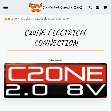
Perfected Garage CarZ
main page
Articles
C20NE electrical connection
C20NE ELECTRICAL
CONNECTION
14 min read