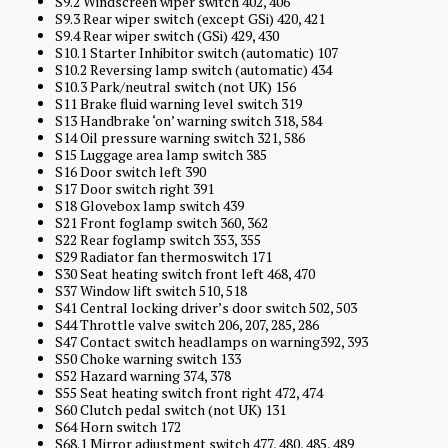
S9.2 Windscreen wiper switch 402, 406
S9.3 Rear wiper switch (except GSi) 420, 421
S9.4 Rear wiper switch (GSi) 429, 430
S10.1 Starter Inhibitor switch (automatic) 107
S10.2 Reversing lamp switch (automatic) 434
S10.3 Park/neutral switch (not UK) 156
S11 Brake fluid warning level switch 319
S13 Handbrake ‘on’ warning switch 318, 584
S14 Oil pressure warning switch 321, 586
S15 Luggage area lamp switch 385
S16 Door switch left 390
S17 Door switch right 391
S18 Glovebox lamp switch 439
S21 Front foglamp switch 360, 362
S22 Rear foglamp switch 353, 355
S29 Radiator fan thermoswitch 171
S30 Seat heating switch front left 468, 470
S37 Window lift switch 510, 518
S41 Central locking driver’s door switch 502, 503
S44 Throttle valve switch 206, 207, 285, 286
S47 Contact switch headlamps on warning392, 393
S50 Choke warning switch 133
S52 Hazard warning 374, 378
S55 Seat heating switch front right 472, 474
S60 Clutch pedal switch (not UK) 131
S64 Horn switch 172
S68.1 Mirror adjustment switch 477, 480, 485, 489