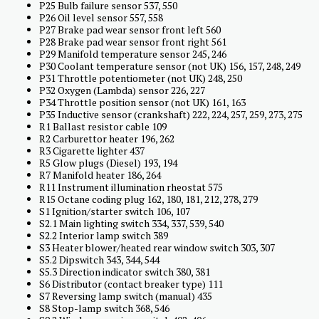
P25 Bulb failure sensor 537, 550
P26 Oil level sensor 557, 558
P27 Brake pad wear sensor front left 560
P28 Brake pad wear sensor front right 561
P29 Manifold temperature sensor 245, 246
P30 Coolant temperature sensor (not UK) 156, 157, 248, 249
P31 Throttle potentiometer (not UK) 248, 250
P32 Oxygen (Lambda) sensor 226, 227
P34 Throttle position sensor (not UK) 161, 163
P35 Inductive sensor (crankshaft) 222, 224, 257, 259, 273, 275
R1 Ballast resistor cable 109
R2 Carburettor heater 196, 262
R3 Cigarette lighter 437
R5 Glow plugs (Diesel) 193, 194
R7 Manifold heater 186, 264
R11 Instrument illumination rheostat 575
R15 Octane coding plug 162, 180, 181, 212, 278, 279
S1 Ignition/starter switch 106, 107
S2.1 Main lighting switch 334, 337, 539, 540
S2.2 Interior lamp switch 389
S3 Heater blower/heated rear window switch 303, 307
S5.2 Dipswitch 343, 344, 544
S5.3 Direction indicator switch 380, 381
S6 Distributor (contact breaker type) 111
S7 Reversing lamp switch (manual) 435
S8 Stop-lamp switch 368, 546