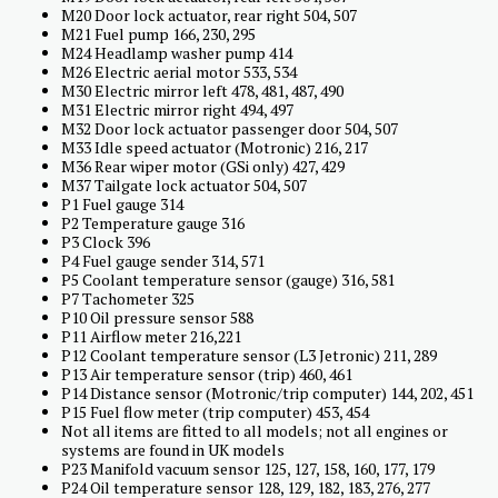
M20 Door lock actuator, rear right 504, 507
M21 Fuel pump 166, 230, 295
M24 Headlamp washer pump 414
M26 Electric aerial motor 533, 534
M30 Electric mirror left 478, 481, 487, 490
M31 Electric mirror right 494, 497
M32 Door lock actuator passenger door 504, 507
M33 Idle speed actuator (Motronic) 216, 217
M36 Rear wiper motor (GSi only) 427, 429
M37 Tailgate lock actuator 504, 507
P1 Fuel gauge 314
P2 Temperature gauge 316
P3 Clock 396
P4 Fuel gauge sender 314, 571
P5 Coolant temperature sensor (gauge) 316, 581
P7 Tachometer 325
P10 Oil pressure sensor 588
P11 Airflow meter 216,221
P12 Coolant temperature sensor (L3 Jetronic) 211, 289
P13 Air temperature sensor (trip) 460, 461
P14 Distance sensor (Motronic/trip computer) 144, 202, 451
P15 Fuel flow meter (trip computer) 453, 454
Not all items are fitted to all models; not all engines or
systems are found in UK models
P23 Manifold vacuum sensor 125, 127, 158, 160, 177, 179
P24 Oil temperature sensor 128, 129, 182, 183, 276, 277