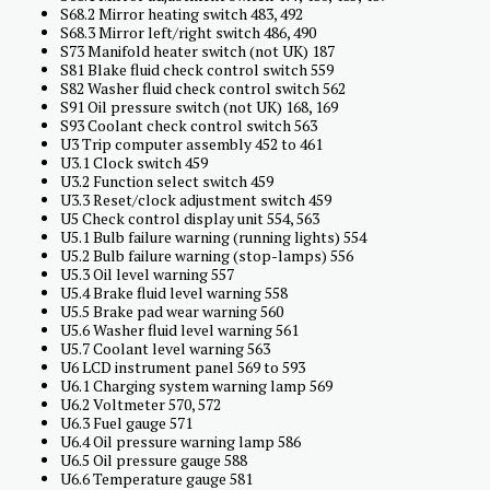
S68.2 Mirror heating switch 483, 492
S68.3 Mirror left/right switch 486, 490
S73 Manifold heater switch (not UK) 187
S81 Blake fluid check control switch 559
S82 Washer fluid check control switch 562
S91 Oil pressure switch (not UK) 168, 169
S93 Coolant check control switch 563
U3 Trip computer assembly 452 to 461
U3.1 Clock switch 459
U3.2 Function select switch 459
U3.3 Reset/clock adjustment switch 459
U5 Check control display unit 554, 563
U5.1 Bulb failure warning (running lights) 554
U5.2 Bulb failure warning (stop-lamps) 556
U5.3 Oil level warning 557
U5.4 Brake fluid level warning 558
U5.5 Brake pad wear warning 560
U5.6 Washer fluid level warning 561
U5.7 Coolant level warning 563
U6 LCD instrument panel 569 to 593
U6.1 Charging system warning lamp 569
U6.2 Voltmeter 570, 572
U6.3 Fuel gauge 571
U6.4 Oil pressure warning lamp 586
U6.5 Oil pressure gauge 588
U6.6 Temperature gauge 581