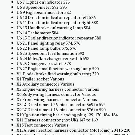
U6.7 'Lights on' indicator 578
U6.8 Speedometer 592, 593
U6.9 High beam indicator 582
U6.10 Direction indicator repeater left 586
U6.11 Direction indicator repeater right 588
U6.13 Handbrake ‘on’ warning lamp 584
U6.14 Tachometer 584
U6.15 Trailer direction indicator repeater 580
U6.21 Panel lighting relay 574, 576
U6.22 Panel lamp bulbs 575, 576
U6.23 Speedometer illumination 592
U6.24 Miles/km changeover switch 593
U6.25 Changeover switch 578
U6.27 Engine malfunction warning lamp 590
V1 Diode (brake fluid warning bulb test) 320
X1 Trailer socket Various
X2 Auxiliary connector Various
X5 Engine wiring harness connector Various
X6 Body wiring harness connector Various
X7 Front wiring harness connector Various
X8 LCD instrument 26-pin connector 569 to 592
X9 LCD instrument 16-pin connector 576 to 590
X10 Ignition timing basic coding plug 129, 130, 184, 184
X11 Harness connector (not UK) 147 to 169
X13 Test connector Various
X15A Fuel injection harness connector (Motronic) 204 to 230