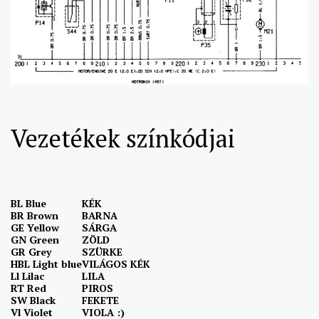
Vezetékek színkódjai
BL Blue
KÉK
BR Brown
BARNA
GE Yellow
SÁRGA
GN Green
ZÖLD
GR Grey
SZÜRKE
HBL Light blue
VILÁGOS KÉK
Ll Lilac
LILA
RT Red
PIROS
SW Black
FEKETE
Vl Violet
VIOLA :)