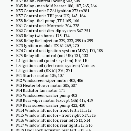
K37 Relay - central locking 502, 508
K45 Relay - manifold heater 186, 187, 263, 264
K53 Control unit EZ61 ignition 272 to281
K57 Control unit TBI (not UK) 145, 164
K58 Relay - fuel pump, TBI 165, 166
K61 Control unit Motronic 204, 228
K62 Control unit dim-dip system 347, 351
K63 Relay twin horns 173, 174
K68 Relay fuel injection 229, 232, 295 to 299
K73 Ignition module EZ 61 269, 270
K74 Control unit ignition system (MZV) 177, 185
K75 Relay idle control (not UK) 131, 132
L1 Ignition coil (points system) 109, 110
L3 Ignition coil (electronic system) Various
L4 Ignition coil (EZ 61) 270, 271
M1 Starter motor 105, 107
M2 Windscreen wiper motor 403, 406
M3 Heater blower motor 305, 307
M4 Radiator fan motor 171
M5 Windscreen washer pump 402
M8 Rear wiper motor (except GSi) 417, 419
M9 Rear screen washer pump 422, 430
M14 Window lift motor front left 511, 512
M15 Window lift motor - front right 517, 518
M16 Window lift motor, rear left 513, 514
M17 Window lift motor, rear right 515, 516
M19 Door lock actuator, rear left 504, 507